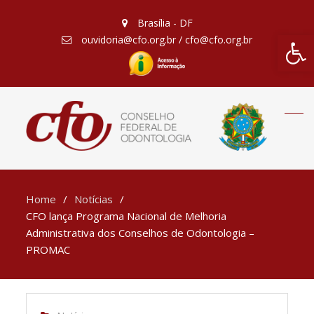
Brasília - DF
Barra de Fe
ouvidoria@cfo.org.br / cfo@cfo.org.br
Home
Notícias
CFO lança Programa Nacional de Melhoria
Administrativa dos Conselhos de Odontologia –
PROMAC