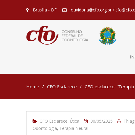
Brasília - DF
ouvidoria@cfo.org.br / cfo@cfo.o
IN
Home
CFO Esclarece
CFO esclarece: “Terapia
CFO Esclarece
,
Ética
30/05/2025
Thiag
Odontologia
,
Terapia Neural