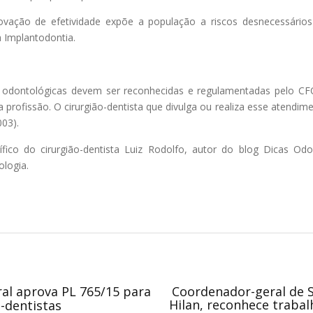
ovação de efetividade expõe a população a riscos desnecessários 
 Implantodontia.
ção odontológicas devem ser reconhecidas e regulamentadas pelo 
da profissão. O cirurgião-dentista que divulga ou realiza esse atendim
03).
fico do cirurgião-dentista Luiz Rodolfo, autor do blog Dicas O
logia.
al aprova PL 765/15 para
Coordenador-geral de S
Hilan, reconhece trabal
s-dentistas