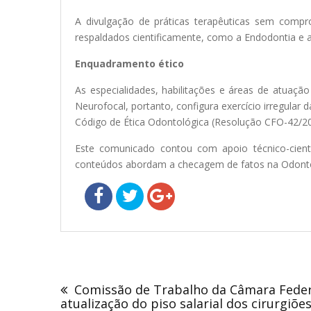
A divulgação de práticas terapêuticas sem compr
respaldados cientificamente, como a Endodontia e a
Enquadramento ético
As especialidades, habilitações e áreas de atua
Neurofocal, portanto, configura exercício irregular 
Código de Ética Odontológica (Resolução CFO-42/20
Este comunicado contou com apoio técnico-cientí
conteúdos abordam a checagem de fatos na Odonto
Navegação
de
Comissão de Trabalho da Câmara Feder
Post
atualização do piso salarial dos cirurgiõe