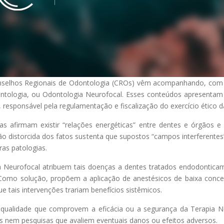
nselhos Regionais de Odontologia (CROs) vêm acompanhando, com
ontologia, ou Odontologia Neurofocal. Esses conteúdos apresentam
 responsável pela regulamentação e fiscalização do exercício ético da
istas afirmam existir “relações energéticas” entre dentes e órg
rsão distorcida dos fatos sustenta que supostos “campos interferent
ras patologias.
a Neurofocal atribuem tais doenças a dentes tratados endodonticame
 Como solução, propõem a aplicação de anestésicos de baixa conc
e tais intervenções trariam benefícios sistêmicos.
e qualidade que comprovem a eficácia ou a segurança da Terapia
os nem pesquisas que avaliem eventuais danos ou efeitos adversos.