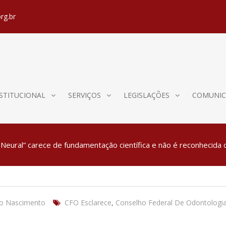
rg.br
STITUCIONAL
SERVIÇOS
LEGISLAÇÕES
COMUNIC
 Neural” carece de fundamentação científica e não é reconhecid
o Nascimento
CFO Esclarece
,
Conselho Federal De Odontologi