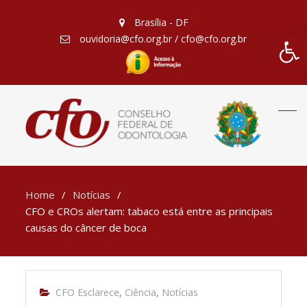
Brasília - DF
Barra de Fe
ouvidoria@cfo.org.br / cfo@cfo.org.br
Home
Notícias
CFO e CROs alertam: tabaco está entre as principais
causas do câncer de boca
CFO Esclarece
,
Ciência
,
Notícias