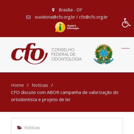
Brasília - DF
Barra de Fe
ouvidoria@cfo.org.br / cfo@cfo.org.br
Home
Notícias
CFO discute com ABOR campanha de valorização do
ortodontista e projeto de lei
Notícias