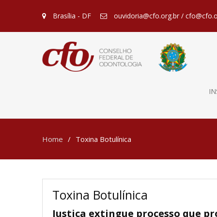
Brasília - DF
ouvidoria@cfo.org.br / cfo@cfo.o
IN
Home
Toxina Botulínica
Toxina Botulínica
Justiça extingue processo que pr