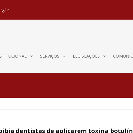
rg.br
STITUCIONAL
SERVIÇOS
LEGISLAÇÕES
COMUNIC
oibia dentistas de aplicarem toxina botulín