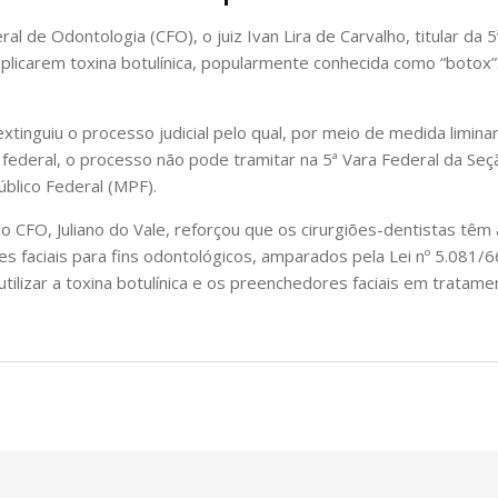
 de Odontologia (CFO), o juiz Ivan Lira de Carvalho, titular da 5ª
aplicarem toxina botulínica, popularmente conhecida como “botox”
tinguiu o processo judicial pelo qual, por meio de medida liminar
federal, o processo não pode tramitar na 5ª Vara Federal da Se
blico Federal (MPF).
o CFO, Juliano do Vale, reforçou que os cirurgiões-dentistas têm 
ores faciais para fins odontológicos, amparados pela Lei nº 5.08
tilizar a toxina botulínica e os preenchedores faciais em tratame