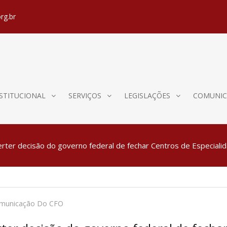
rg.br
STITUCIONAL
SERVIÇOS
LEGISLAÇÕES
COMUNIC
rter decisão do governo federal de fechar Centros de Especiali
omunicação Do CFO