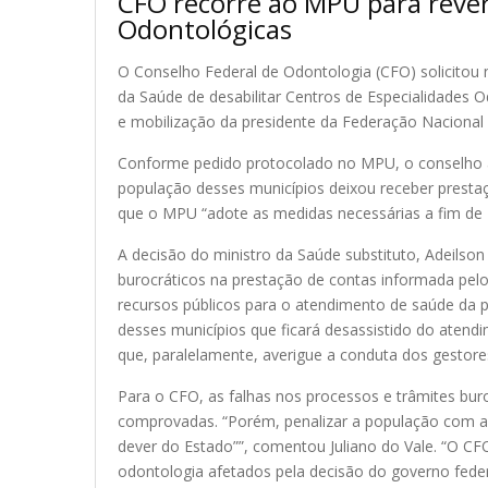
CFO recorre ao MPU para rever
Odontológicas
O Conselho Federal de Odontologia (CFO) solicitou n
da Saúde de desabilitar Centros de Especialidades 
e mobilização da presidente da Federação Nacional 
Conforme pedido protocolado no MPU, o conselho a
população desses municípios deixou receber presta
que o MPU “adote as medidas necessárias a fim de ze
A decisão do ministro da Saúde substituto, Adeilson
burocráticos na prestação de contas informada pelo
recursos públicos para o atendimento de saúde da po
desses municípios que ficará desassistido do atendi
que, paralelamente, averigue a conduta dos gestore
Para o CFO, as falhas nos processos e trâmites bur
comprovadas. “Porém, penalizar a população com a 
dever do Estado””, comentou Juliano do Vale. “O CF
odontologia afetados pela decisão do governo fede