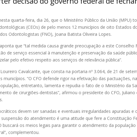
ter decisão do governo federal de fechar
esta quarta-feira, dia 26, que o Ministério Público da União (MPU) 
Odontológicas (CEOs) de pelo menos 12 municípios de oito Estados do
dos Odontologistas (FNO), Joana Batista Oliveira Lopes.
ponta que “tal medida causa grande preocupação a este Conselho 
ção de serviço essencial à manutenção e preservação da saúde públ
lar pelo efetivo respeito aos serviços de relevância pública”.
 Loureiro Cavalcante, que consta na portaria nº 3.064, de 21 de sete
s municípios. “O CFO defende rigor na efetivação das pactuações, 
pulação, entretanto, lamenta e repudia o fato de o Ministério da Sa
mento de cirurgiões-dentistas”, afirmou o presidente do CFO, Juliano 
s.
ocráticos devem ser sanadas e eventuais irregularidades apuradas e
suspensão do atendimento é uma atitude que fere a Constituição Fed
O buscará os meios legais para garantir o atendimento da população 
ral”, complementou.