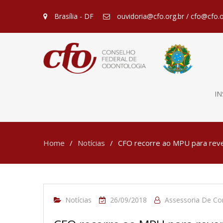
Brasília - DF
ouvidoria@cfo.org.br / cfo@cfo.o
IN
Home
Notícias
CFO recorre ao MPU para reve
Notícias
26/09/2018
Assessoria De C