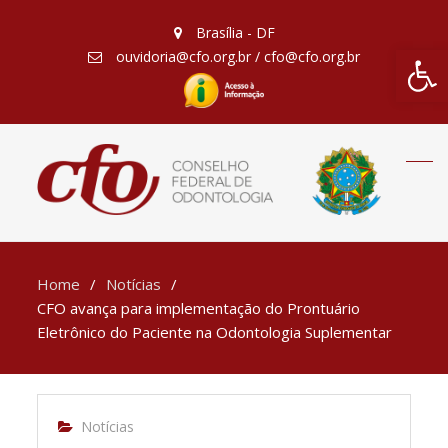
Brasília - DF
Barra de Fe
ouvidoria@cfo.org.br / cfo@cfo.org.br
Home
Notícias
CFO avança para implementação do Prontuário
Eletrônico do Paciente na Odontologia Suplementar
Notícias