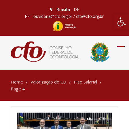
Brasília - DF
Barra de Fe
ouvidoria@cfo.org.br / cfo@cfo.org.br
Home
Valorização do CD
Piso Salarial
Page 4