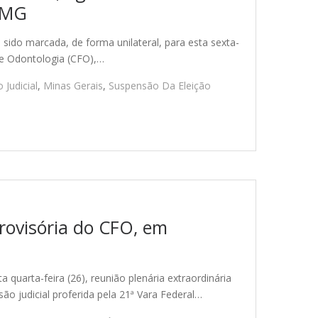
O-MG
ido marcada, de forma unilateral, para esta sexta-
de Odontologia (CFO),…
 Judicial
,
Minas Gerais
,
Suspensão Da Eleição
provisória do CFO, em
quarta-feira (26), reunião plenária extraordinária
são judicial proferida pela 21ª Vara Federal…