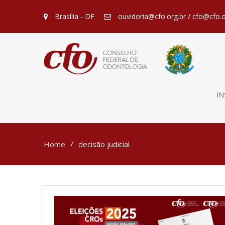
Brasília - DF
ouvidoria@cfo.org.br / cfo@cfo.o
IN
Home
decisão judicial