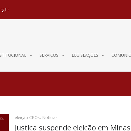
rg.br
STITUCIONAL
SERVIÇOS
LEGISLAÇÕES
COMUNIC
eleição CROs
,
Notícias
Justiça suspende eleição em Mina