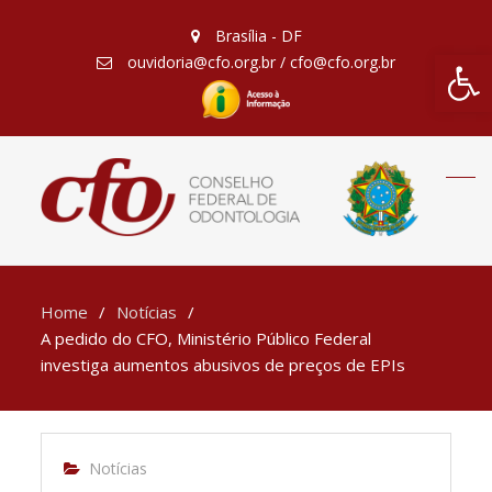
Brasília - DF
Barra de Fe
ouvidoria@cfo.org.br / cfo@cfo.org.br
Home
Notícias
A pedido do CFO, Ministério Público Federal
investiga aumentos abusivos de preços de EPIs
Notícias