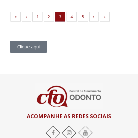
«
‹
1
2
3
4
5
›
»
Clique aqui
ACOMPANHE AS REDES SOCIAIS