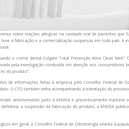
prensa sobre reações alérgicas na cavidade oral de pacientes que 
teve a fabricação e a comercialização suspensas em todo país. A inf
asil.
uando o creme dental Colgate Total Prevenção Ativa Clean Mint”. 
tivada pela investigação conduzida em atenção aos consumidores bra
tes do produto”.
ções de informações feitas à empresa pelo Conselho Federal de Od
roduto. O CFO também vinha acompanhando a tramitação do processo
petrado anteriormente junto à ANVISA e preventivamente manteve s
a definitiva, a suspensão da fabricação do produto, a ANVISA publi
gicos em geral, o Conselho Federal de Odontologia orienta à popu