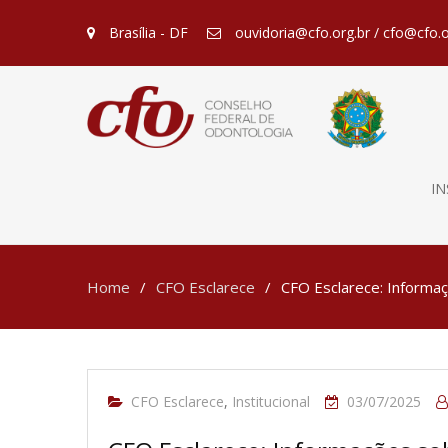
Brasília - DF
ouvidoria@cfo.org.br / cfo@cfo.o
IN
Home
CFO Esclarece
CFO Esclarece: Informa
CFO Esclarece
,
Institucional
03/07/2025