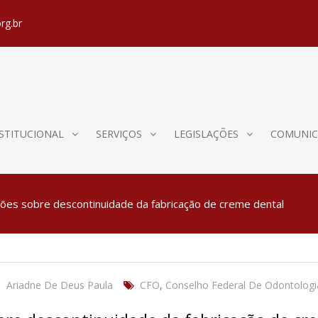
rg.br
STITUCIONAL
SERVIÇOS
LEGISLAÇÕES
COMUNIC
ções sobre descontinuidade da fabricação de creme dental
Ariadne De Deus Paula
CFO
,
Conselho Federal De Odontologi