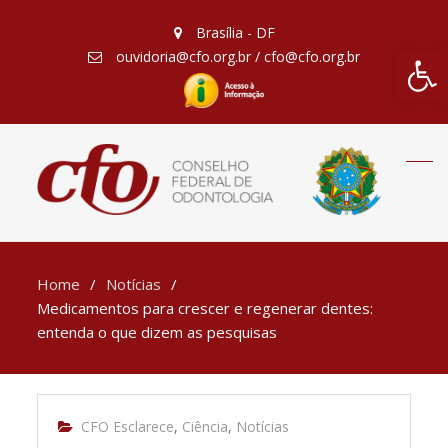
Brasília - DF
Barra de Fe
ouvidoria@cfo.org.br / cfo@cfo.org.br
Home
Notícias
Medicamentos para crescer e regenerar dentes:
entenda o que dizem as pesquisas
CFO Esclarece
,
Ciência
,
Notícias