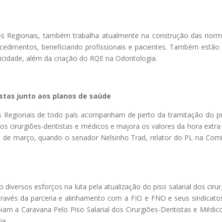
s Regionais, também trabalha atualmente na construção das norm
ocedimentos, beneficiando profissionais e pacientes. Também estã
icidade, além da criação do RQE na Odontologia.
istas junto aos planos de saúde
 Regionais de todo país acompanham de perto da tramitação do proj
os cirurgiões-dentistas e médicos e majora os valores da hora extra 
 de março, quando o senador Nelsinho Trad, relator do PL na Comi
versos esforços na luta pela atualização do piso salarial dos cirurg
ravés da parceria e alinhamento com a FIO e FNO e seus sindicatos
iam a Caravana Pelo Piso Salarial dos Cirurgiões-Dentistas e Médi
ia.