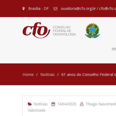
Brasília - DF
ouvidoria@cfo.org.br / cfo@cfo.o
IN
Home
Notícias
61 anos do Conselho Federal d
Notícias
14/04/2025
Thiago Nascimen
Valorizada