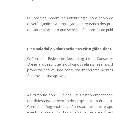
O Conselho Federal de Odontologia, com apoio do
deverá significar a ampliação da segurança dos pr
da Odontologia, no que se refere às normas de publ
Piso salarial e valorização dos cirurgiões-dent
O Conselho Federal de Odontologia e os Conselhos
Daniella Ribeiro, que modifica os salários mínimos d
proposta obteve uma conquista importante no mês
favorável à sua aprovação.
As diretorias do CFO e dos CROs estão empenhando di
em defesa da aprovação do projeto. Além disso, at
Conselhos Regionais deverão estar presentes e apo
evento ocorrerá nos dias 26 a 29 de maio, em Brasíl