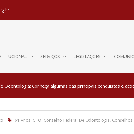
rg.br
STITUCIONAL
SERVIÇOS
LEGISLAÇÕES
COMUNIC
e Odontologia: Conheça algumas das principais conquistas e açõ
to
61 Anos
,
CFO
,
Conselho Federal De Odontologia
,
Conselhos