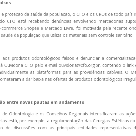
alsos
e proteção da saúde da população, o CFO e os CROs de todo país i
ia do CFO está recebendo denúncias envolvendo mercadorias sup
-commerce Shopee e Mercado Livre, foi motivada pela recente onda 
saúde da população que utiliza os materiais sem controle sanitário.
os produtos odontológicos falsos e denunciar a comercializaçã
à Ouvidoria CFO pelo e-mail ouvidoria@cfo.org.br, contendo o lin
ndividualmente às plataformas para as providências cabíveis. O 
meteram a dar baixa nas ofertas de produtos odontológicos irregul
stão entre novas pautas em andamento
l de Odontologia e os Conselhos Regionais intensificaram as açõ
elas está, por exemplo, a regulamentação das Cirurgias Estéticas d
de discussões com as principais entidades representativas 