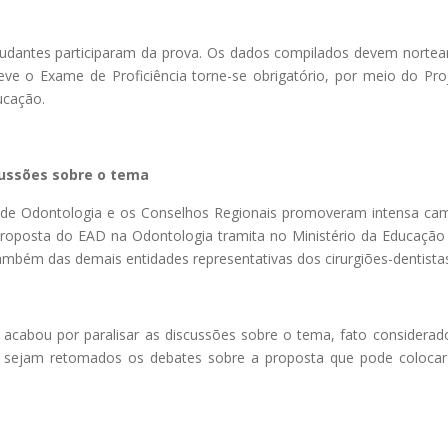
dantes participaram da prova. Os dados compilados devem nortear
ve o Exame de Proficiência torne-se obrigatório, por meio do Pr
ucação.
cussões sobre o tema
 de Odontologia e os Conselhos Regionais promoveram intensa cam
proposta do EAD na Odontologia tramita no Ministério da Educação 
bém das demais entidades representativas dos cirurgiões-dentistas
acabou por paralisar as discussões sobre o tema, fato considerado
sejam retomados os debates sobre a proposta que pode colocar e