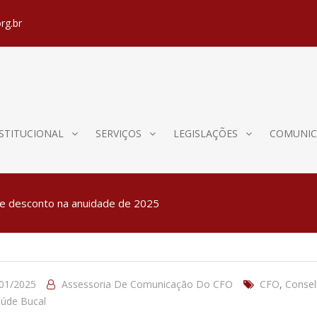
rg.br
STITUCIONAL
SERVIÇOS
LEGISLAÇÕES
COMUNIC
de desconto na anuidade de 2025
01/2025
Assessoria De Comunicação Do CFO
CFO
,
Consel
úde Bucal