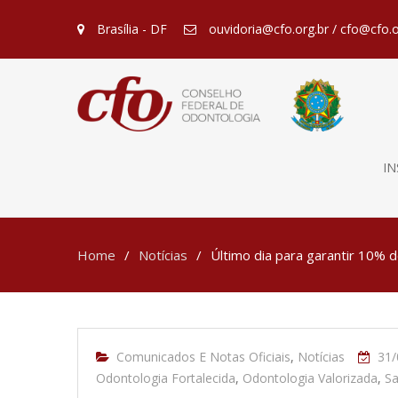
Brasília - DF
ouvidoria@cfo.org.br / cfo@cfo.o
IN
Home
Notícias
Último dia para garantir 10% 
Comunicados E Notas Oficiais
,
Notícias
31/
Odontologia Fortalecida
,
Odontologia Valorizada
,
Sa