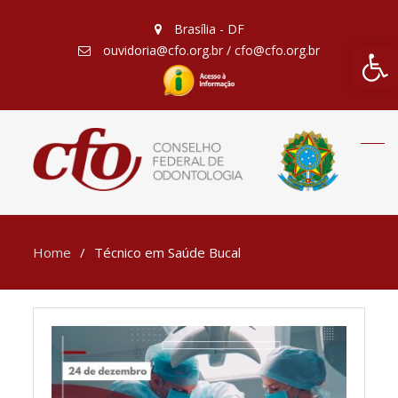
Brasília - DF
Barra de Fe
ouvidoria@cfo.org.br / cfo@cfo.org.br
Home
Técnico em Saúde Bucal