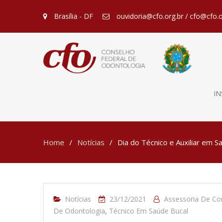
Brasília - DF
ouvidoria@cfo.org.br / cfo@cfo.o
IN
Home
Notícias
Dia do Técnico e Auxiliar em 
Notícias
23/12/2021
Assessoria De C
De Odontologia
,
Técnico Em Saúde Bucal