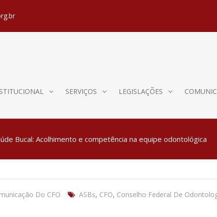
rg.br
STITUCIONAL
SERVIÇOS
LEGISLAÇÕES
COMUNIC
Saúde Bucal: Acolhimento e competência na equipe odontológica
omunicação Do CFO
ASBs
,
CFO
,
Conselho Federal De Odontolog