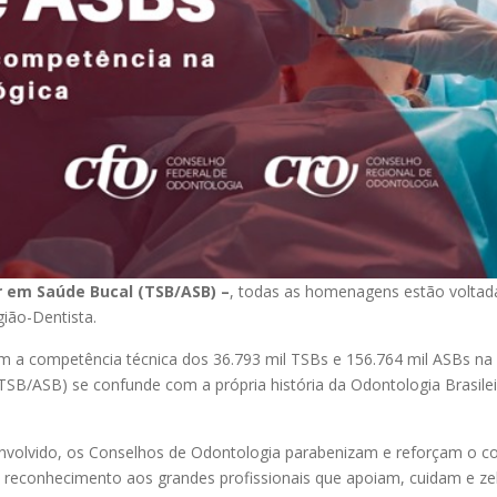
ar em Saúde Bucal (TSB/ASB) –
, todas as homenagens estão voltada
gião-Dentista.
 a competência técnica dos 36.793 mil TSBs e 156.764 mil ASBs na r
(TSB/ASB) se confunde com a própria história da Odontologia Brasile
nvolvido, os Conselhos de Odontologia parabenizam e reforçam o c
e reconhecimento aos grandes profissionais que apoiam, cuidam e z