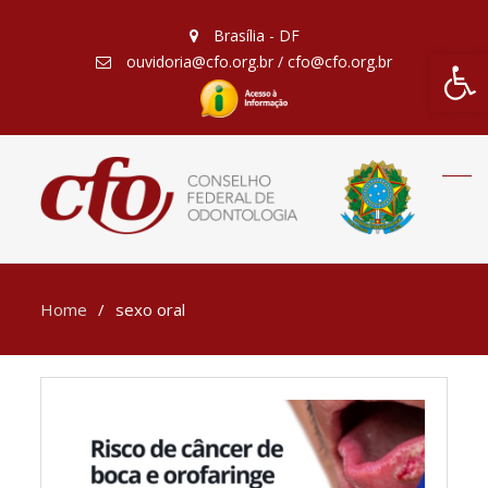
Brasília - DF
Barra de Fe
ouvidoria@cfo.org.br / cfo@cfo.org.br
Home
sexo oral