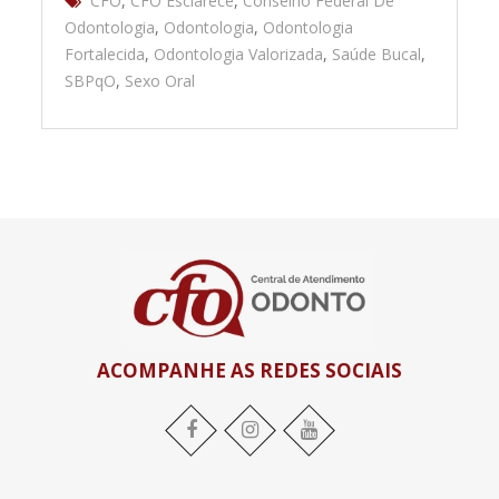
CFO
,
CFO Esclarece
,
Conselho Federal De
Odontologia
,
Odontologia
,
Odontologia
Fortalecida
,
Odontologia Valorizada
,
Saúde Bucal
,
SBPqO
,
Sexo Oral
ACOMPANHE AS REDES SOCIAIS
Facebook
Instagram
YouTube