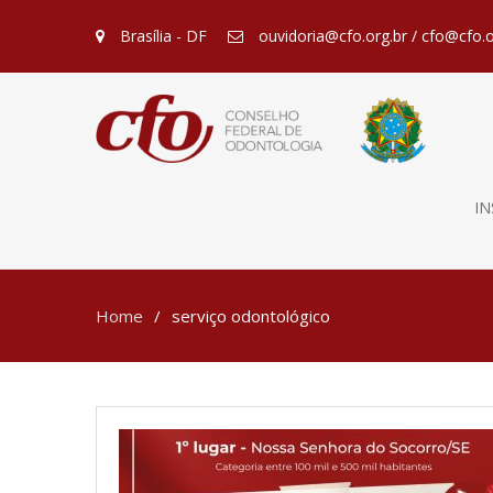
Brasília - DF
ouvidoria@cfo.org.br / cfo@cfo.o
IN
Home
serviço odontológico