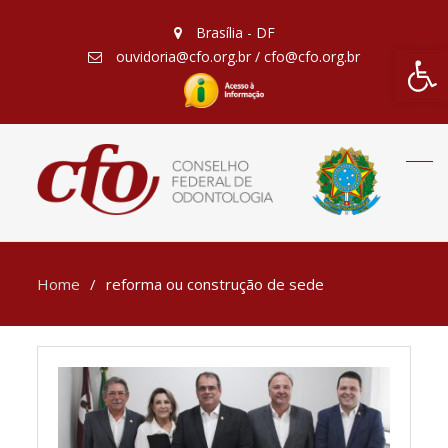
Brasília - DF
Barra de Fe
ouvidoria@cfo.org.br / cfo@cfo.org.br
Home
reforma ou construção de sede