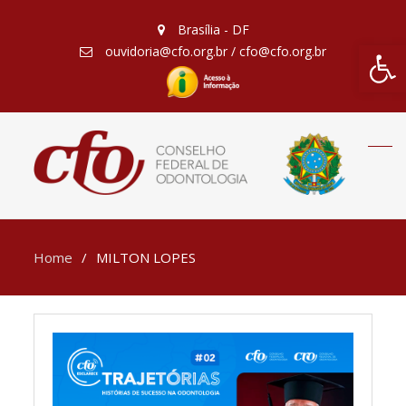
Brasília - DF
Barra de Fe
ouvidoria@cfo.org.br / cfo@cfo.org.br
Home
MILTON LOPES