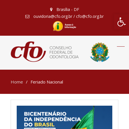
Brasília - DF
Barra de Fe
ouvidoria@cfo.org.br / cfo@cfo.org.br
Home
Feriado Nacional