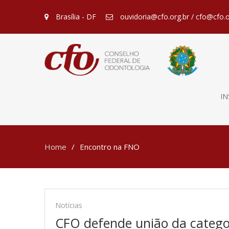
Brasília - DF
ouvidoria@cfo.org.br / cfo@cfo.o
IN
Home
Encontro na FNO
Notícias
CFO defende união da categ