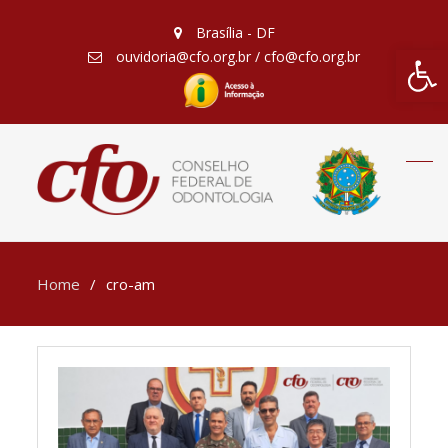
Brasília - DF
Barra de Fe
ouvidoria@cfo.org.br / cfo@cfo.org.br
Home
cro-am