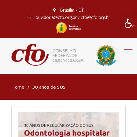
Brasília - DF
Barra de Fe
ouvidoria@cfo.org.br / cfo@cfo.org.br
Home
30 anos de SUS