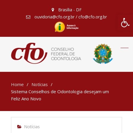
Brasília - DF
Barra de Fe
ouvidoria@cfo.org.br / cfo@cfo.org.br
Home
Notícias
Sistema Conselhos de Odontologia desejam um
Feliz Ano Novo
Notícias