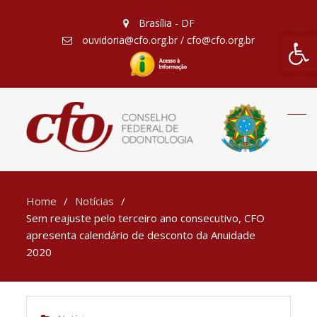
Brasília - DF
Barra de Fe
ouvidoria@cfo.org.br / cfo@cfo.org.br
Home
Notícias
Sem reajuste pelo terceiro ano consecutivo, CFO
apresenta calendário de desconto da Anuidade
2020