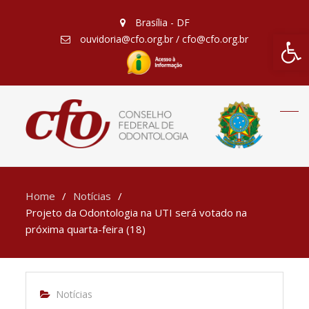
Brasília - DF
Barra de Fe
ouvidoria@cfo.org.br / cfo@cfo.org.br
Home
Notícias
Projeto da Odontologia na UTI será votado na
próxima quarta-feira (18)
Notícias