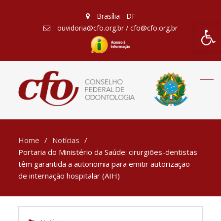
Brasília - DF
Barra de Fe
ouvidoria@cfo.org.br / cfo@cfo.org.br
Home
Notícias
Portaria do Ministério da Saúde: cirurgiões-dentistas
têm garantida a autonomia para emitir autorização
de internação hospitalar (AIH)