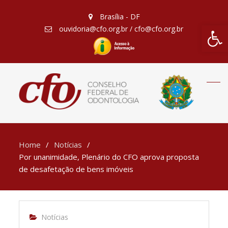
Brasília - DF
Barra de Fe
ouvidoria@cfo.org.br / cfo@cfo.org.br
Home
Notícias
Por unanimidade, Plenário do CFO aprova proposta
de desafetação de bens imóveis
Notícias