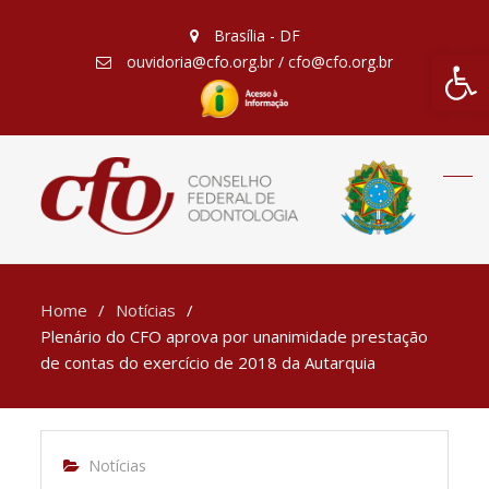
Brasília - DF
Barra de Fe
ouvidoria@cfo.org.br / cfo@cfo.org.br
Home
Notícias
Plenário do CFO aprova por unanimidade prestação
de contas do exercício de 2018 da Autarquia
Notícias