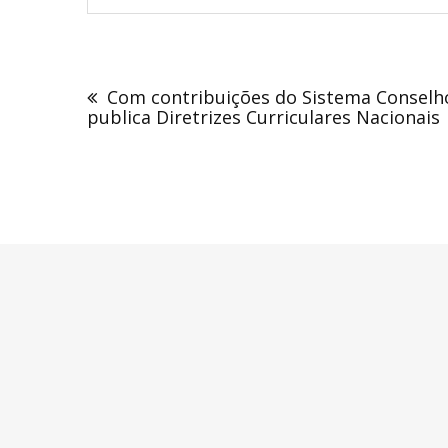
Navegação
de
Com contribuições do Sistema Conselh
Post
publica Diretrizes Curriculares Nacionais