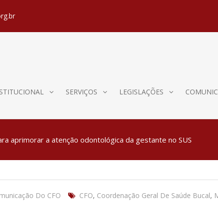
rg.br
STITUCIONAL
SERVIÇOS
LEGISLAÇÕES
COMUNIC
 para aprimorar a atenção odontológica da gestante no SUS
omunicação Do CFO
CFO
,
Coordenação Geral De Saúde Bucal
,
M