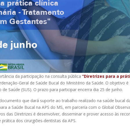
tância da participação na consulta pública
“Diretrizes para a prá
ordenação-Geral de Saúde Bucal do Ministério da Saúde. O objetivo 
de Saúde (SUS). O prazo para participar encerra dia 25 de junho.
 documento que dará suporte ao trabalho realizado na saúde bucal da
as para a Saúde Bucal na APS do MS, em parceria com o Global Observ
ivos das Diretrizes é desenvolver, disseminar e prover acesso às re
rática dos cirurgiões-dentistas da APS.