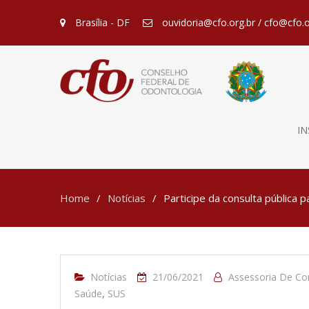
Brasília - DF
ouvidoria@cfo.org.br / cfo@cfo.o
IN
Home
Notícias
Participe da consulta pública
Notícias
21/06/2021
Assessoria De C
Saúde
,
SUS