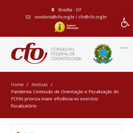
Brasília - DF
Barra de Fe
ouvidoria@cfo.org.br / cfo@cfo.org.br
Home
Notícias
Pandemia: Comissão de Orientação e Fiscalização do
FCFAS prioriza maior eficiência no exercício
fiscalizatório