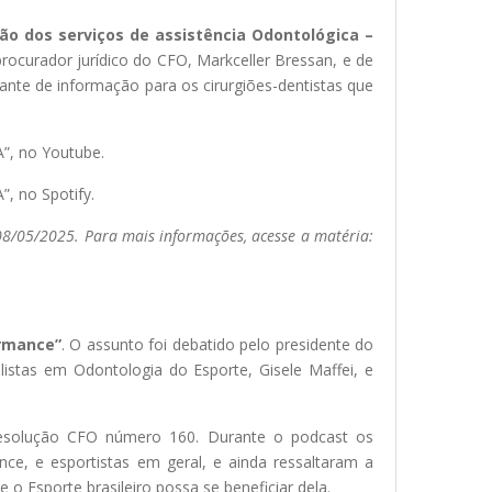
ão dos serviços de assistência Odontológica –
procurador jurídico do CFO, Markceller Bressan, e de
tante de informação para os cirurgiões-dentistas que
A”, no Youtube.
, no Spotify.
08/05/2025. Para mais informações, acesse a matéria:
ormance”
. O assunto foi debatido pelo presidente do
listas em Odontologia do Esporte, Gisele Maffei, e
Resolução CFO número 160. Durante o podcast os
nce, e esportistas em geral, e ainda ressaltaram a
o Esporte brasileiro possa se beneficiar dela.