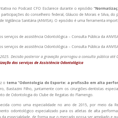
ntativa no Podcast CFO Esclarece durante o episódio
“Normatizaç
participações do conselheiro federal, Gláucio de Morais e Silva, do 
de Vigilância Sanitária (ANVISA). O episódio é uma ferramenta impor
s serviços de assistência Odontológica – Consulta Pública da ANVIS
s serviços de assistência Odontológica – Consulta Pública da ANVISA”
2025. Decisão posterior a gravação prorrogou a consulta pública até 
ização dos serviços de Assistência Odontológica
az o
tema “Odontologia do Esporte: a profissão em alta perf
o, Bastazini Filho, juntamente com os cirurgiões-dentistas especia
nto de Odontologia do Clube de Regatas do Flamengo.
onhecida como uma especialidade no ano de 2015, por meio da 
ento odontológico especializado para os atletas de alta performa
 da especialidade, de forma que o mercado possa ser ampliado e que 