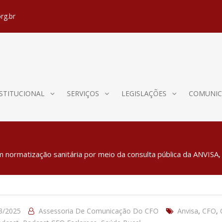
rg.br
STITUCIONAL
SERVIÇOS
LEGISLAÇÕES
COMUNIC
ormatização sanitária por meio da consulta pública da ANVISA, 
3/2025
Assessoria De Comunicação Do CFO
Anvisa
,
CFO
,