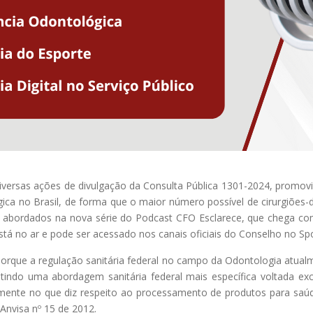
versas ações de divulgação da Consulta Pública 1301-2024, promovida
ica no Brasil, de forma que o maior número possível de cirurgiões-
mas abordados na nova série do Podcast CFO Esclarece, que chega 
está no ar e pode ser acessado nos canais oficiais do Conselho no S
orque a regulação sanitária federal no campo da Odontologia atual
stindo uma abordagem sanitária federal mais específica voltada e
lmente no que diz respeito ao processamento de produtos para saúd
Anvisa nº 15 de 2012.