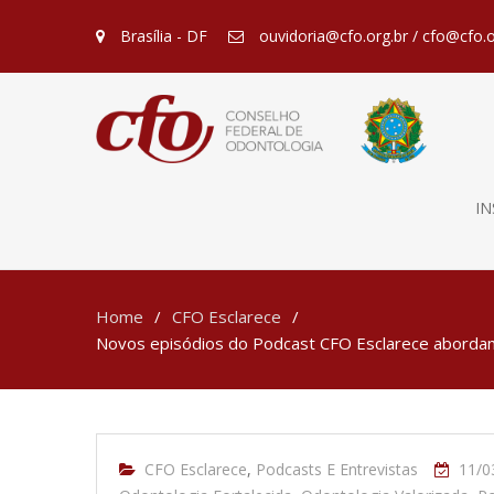
Brasília - DF
ouvidoria@cfo.org.br / cfo@cfo.o
IN
Home
CFO Esclarece
Novos episódios do Podcast CFO Esclarece abordam n
CFO Esclarece
,
Podcasts E Entrevistas
11/0