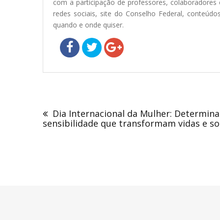
com a participação de professores, colaboradores 
redes sociais, site do Conselho Federal, conteúdo
quando e onde quiser.
Navegação
de
Dia Internacional da Mulher: Determin
Post
sensibilidade que transformam vidas e so