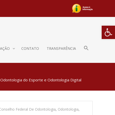
Barra de Fe
AÇÃO
CONTATO
TRANSPARÊNCIA
Odontologia do Esporte e Odontologia Digital
Conselho Federal De Odontologia
,
Odontologia
,