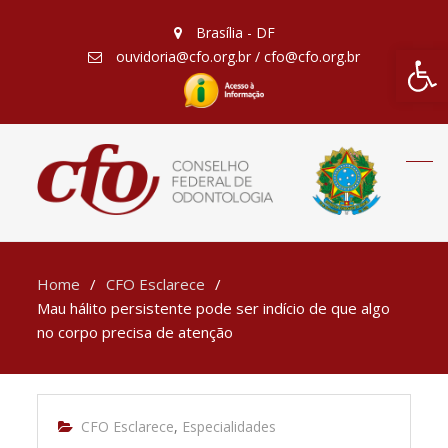
Brasília - DF
Barra de Fe
ouvidoria@cfo.org.br / cfo@cfo.org.br
Home
CFO Esclarece
Mau hálito persistente pode ser indício de que algo
no corpo precisa de atenção
CFO Esclarece
,
Especialidades