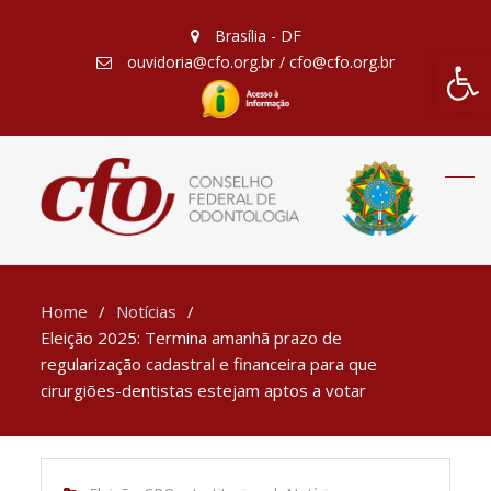
Brasília - DF
Barra de Fe
ouvidoria@cfo.org.br / cfo@cfo.org.br
Home
Notícias
Eleição 2025: Termina amanhã prazo de
regularização cadastral e financeira para que
cirurgiões-dentistas estejam aptos a votar