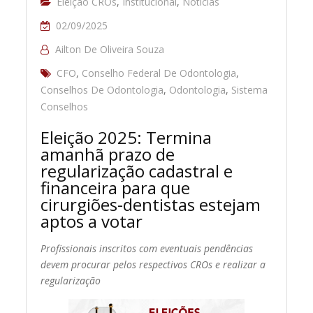
Eleição CROs
,
Institucional
,
Notícias
02/09/2025
Ailton De Oliveira Souza
CFO
,
Conselho Federal De Odontologia
,
Conselhos De Odontologia
,
Odontologia
,
Sistema
Conselhos
Eleição 2025: Termina
amanhã prazo de
regularização cadastral e
financeira para que
cirurgiões-dentistas estejam
aptos a votar
Profissionais inscritos com eventuais pendências
devem procurar pelos respectivos CROs e realizar a
regularização