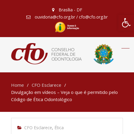
Brasília - DF
Barra de Fe
ouvidoria@cfo.org.br / cfo@cfo.org.br
Home
CFO Esclarece
Divulgação em vídeos – Veja o que é permitido pelo
Código de Ética Odontológico
CFO Esclarece
,
Ética