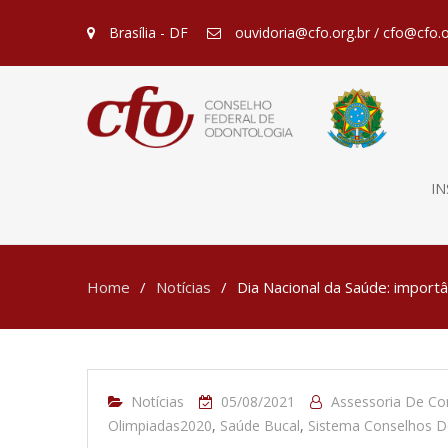
Brasília - DF
ouvidoria@cfo.org.br / cfo@cfo.o
IN
Home
Notícias
Dia Nacional da Saúde: import
Notícias
05/08/2021
Assessoria De C
Olimpiadas2020
,
Saúde Bucal
,
Sistema Conselhos D