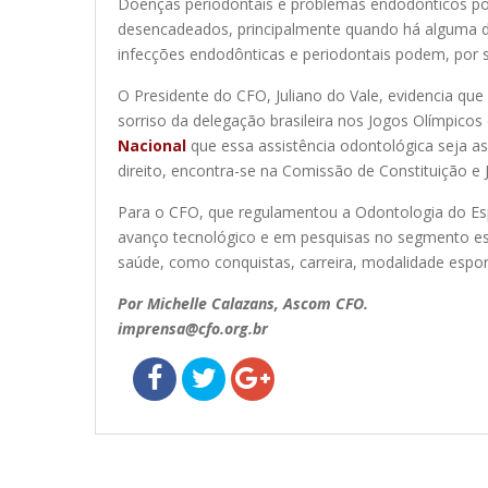
Doenças periodontais e problemas endodônticos pode
desencadeados, principalmente quando há alguma do
infecções endodônticas e periodontais podem, por su
O Presidente do CFO, Juliano do Vale, evidencia que 
sorriso da delegação brasileira nos Jogos Olímpico
Nacional
que essa assistência odontológica seja a
direito, encontra-se na Comissão de Constituição e 
Para o CFO, que regulamentou a Odontologia do E
avanço tecnológico e em pesquisas no segmento espo
saúde, como conquistas, carreira, modalidade esport
Por Michelle Calazans, Ascom CFO.
imprensa@cfo.org.br