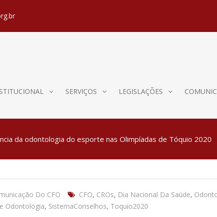
rg.br
STITUCIONAL
SERVIÇOS
LEGISLAÇÕES
COMUNIC
ância da odontologia do esporte nas Olimpíadas de Tóquio 2020
omunicação Do CFO
CFO
,
CROs
,
Dia Nacional Da Saúde
,
Odonto
e Odontologia
,
SistemaConselhos
,
Toquio2020