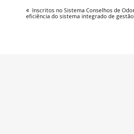
Navegação
de
Inscritos no Sistema Conselhos de Odo
Post
eficiência do sistema integrado de gestão