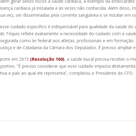
m gerar sérios riscos à saúde cardíaca, a exemplo da endocardite i
ença cardíaca já instalada e às vezes não conhecida. Além disso, m
a vez, ser disseminadas pela corrente sanguínea e se instalar em ou
esse cuidado específico é indispensável para qualidade da saúde do atl
s de Tóquio reflete exatamente a necessidade do cuidado com a saúde
ssegurada como lei federal aos atletas, profissionais e em formação
Justiça e de Cidadania da Câmara dos Deputados. É preciso ampliar es
sporte em 2015
(Resolução 160)
, a saúde bucal precisa receber o 
rtivo. “É preciso considerar que esse cuidado impacta diretamente n
iva e país ao qual ele representa”, completou o Presidente do CFO.