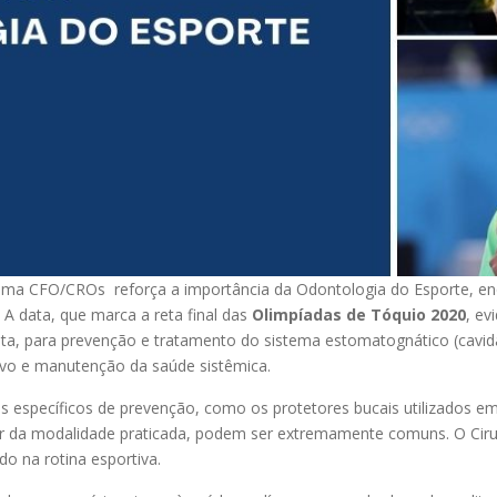
stema CFO/CROs reforça a importância da Odontologia do Esporte, en
. A data, que marca a reta final das
Olimpíadas de Tóquio 2020
, ev
 atleta, para prevenção e tratamento do sistema estomatognático (cavi
ivo e manutenção da saúde sistêmica.
dos específicos de prevenção, como os protetores bucais utilizados
r da modalidade praticada, podem ser extremamente comuns. O Cirurg
do na rotina esportiva.