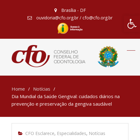
Brasília - DF
Barra de Fe
ouvidoria@cfo.org.br / cfo@cfo.org.br
Home
Notícias
Dia Mundial da Saúde Gengival: cuidados diários na
prevenção e preservação da gengiva saudável
CFO Esclarece
,
Especialidades
,
Notícias