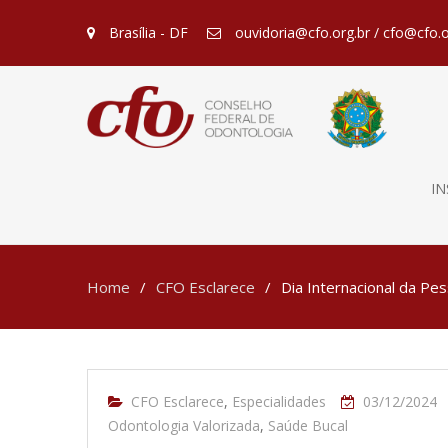
Brasília - DF
ouvidoria@cfo.org.br / cfo@cfo.o
IN
Home
CFO Esclarece
Dia Internacional da Pe
CFO Esclarece
,
Especialidades
03/12/2024
Odontologia Valorizada
,
Saúde Bucal