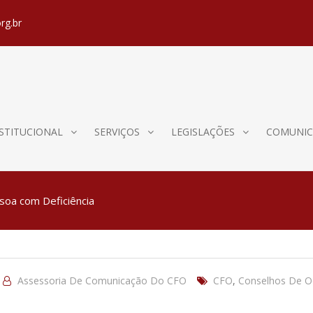
rg.br
STITUCIONAL
SERVIÇOS
LEGISLAÇÕES
COMUNIC
ssoa com Deficiência
Assessoria De Comunicação Do CFO
CFO
,
Conselhos De O