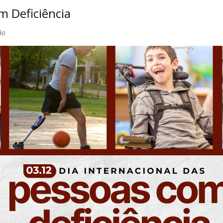
m Deficiência
ão