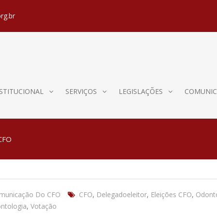
rg.br
STITUCIONAL
SERVIÇOS
LEGISLAÇÕES
COMUNIC
 CFO
omunicação Do CFO
CFO
,
Delegadoeleitor
,
Eleições CFO
,
Odont
ntologia
,
Votação