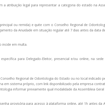
om a atribuição legal para representar a categoria do estado na Ass
 (principal ou remida) e quite com o Conselho Regional de Odontolo
agamento da Anuidade em situação regular até 7 dias antes da data d
o incide em multa.
específica para Delegado-Eleitor, presencial e/ou online, na sed
 Conselho Regional de Odontologia do Estado ou no local indicado p
nha em sistema próprio, com link disponibilizado pela empresa contr
ntologia informar previamente qual modalidade da Assembleia Geral
 e senha provisória para acesso à plataforma online, até 1h antes da