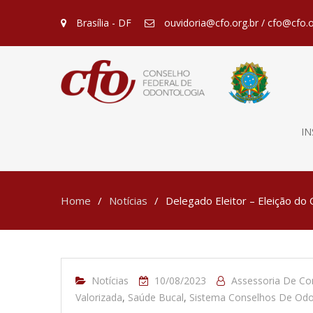
Brasília - DF
ouvidoria@cfo.org.br / cfo@cfo.o
IN
Home
Notícias
Delegado Eleitor – Eleição do
Notícias
10/08/2023
Assessoria De C
Valorizada
,
Saúde Bucal
,
Sistema Conselhos De Odo