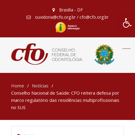
Brasília - DF
Barra de Fe
ouvidoria@cfo.org.br / cfo@cfo.org.br
Home
Notícias
Conselho Nacional de Saúde: CFO reitera defesa por
marco regulatório das residências multiprofissionais
no SUS