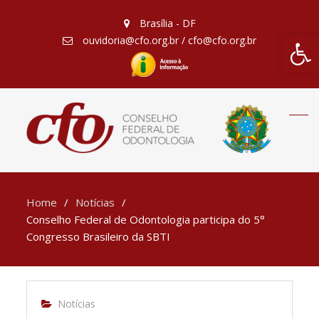
Brasília - DF
Barra de Fe
ouvidoria@cfo.org.br / cfo@cfo.org.br
Home
Notícias
Conselho Federal de Odontologia participa do 5°
Congresso Brasileiro da SBTI
Notícias