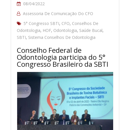
08/04/2022
Assessoria De Comunicação Do CFO
5° Congresso SBTI
,
CFO
,
Conselhos De
Odontologia
,
HOF
,
Odontologia
,
Saúde Bucal
,
SBTI
,
Sistema Conselhos De Odontologia
Conselho Federal de
Odontologia participa do 5°
Congresso Brasileiro da SBTI