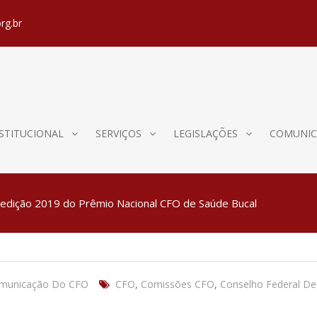
rg.br
STITUCIONAL
SERVIÇOS
LEGISLAÇÕES
COMUNIC
edição 2019 do Prêmio Nacional CFO de Saúde Bucal
omunicação Do CFO
CFO
,
Comissões CFO
,
Conselho Federal De