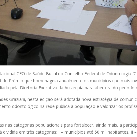
Nacional CFO de Saúde Bucal do Conselho Federal de Odontologia (CF
19 do Prêmio que homenageia anualmente os municípios que mais inve
iada pela Diretoria Executiva da Autarquia para abertura do período 
es Graziani, nesta edição será adotada nova estratégia de comunica
mento odontológico na rede pública à população e valorizar os profi
 nas categorias populacionais para fortalecer, ainda mais, a parti
vidida em três categorias: I – municípios até 50 mil habitantes; II – 