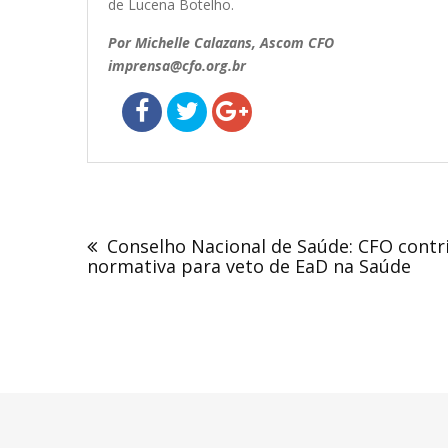
de Lucena Botelho.
Por Michelle Calazans, Ascom CFO
imprensa@cfo.org.br
Navegação
de
Conselho Nacional de Saúde: CFO contr
Post
normativa para veto de EaD na Saúde