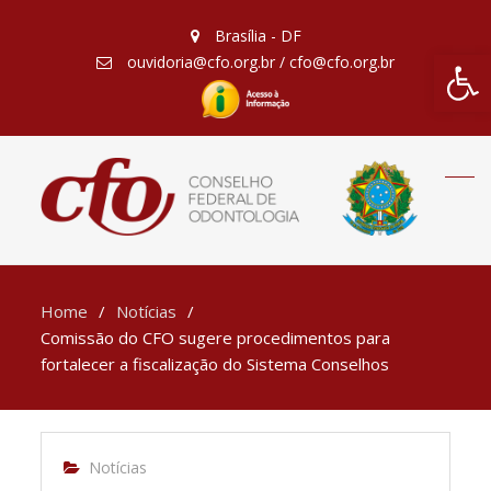
Brasília - DF
Barra de Fe
ouvidoria@cfo.org.br / cfo@cfo.org.br
Home
Notícias
Comissão do CFO sugere procedimentos para
fortalecer a fiscalização do Sistema Conselhos
Notícias