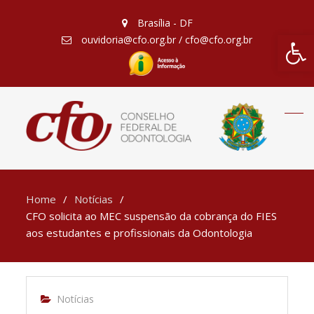
Brasília - DF
Barra de Fe
ouvidoria@cfo.org.br / cfo@cfo.org.br
Home
Notícias
CFO solicita ao MEC suspensão da cobrança do FIES
aos estudantes e profissionais da Odontologia
Notícias