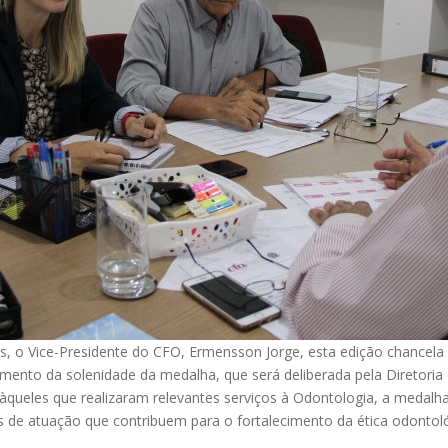
o Vice-Presidente do CFO, Ermensson Jorge, esta edição chancela os
nto da solenidade da medalha, que será deliberada pela Diretoria d
àqueles que realizaram relevantes serviços à Odontologia, a medalh
s de atuação que contribuem para o fortalecimento da ética odontol