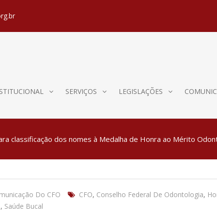
rg.br
STITUCIONAL
SERVIÇOS
LEGISLAÇÕES
COMUNIC
 para classificação dos nomes à Medalha de Honra ao Mérito Odon
omunicação Do CFO
CFO
,
Conselho Federal De Odontologia
,
Ho
o
,
Saúde Bucal