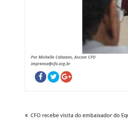
Por Michelle Calazans, Ascom CFO
imprensa@cfo.org.br
Navegação
de
CFO recebe visita do embaixador do E
Post