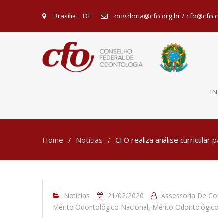
Brasília - DF
ouvidoria@cfo.org.br / cfo@cfo.o
IN
Home
Notícias
CFO realiza análise curricular
Notícias
21/02/2020
Assessoria De C
Mérito Odontológico Nacional
,
Mérito Odontológic