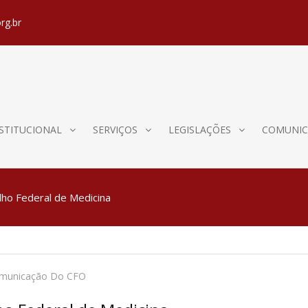
rg.br
STITUCIONAL
SERVIÇOS
LEGISLAÇÕES
COMUNIC
lho Federal de Medicina
omunicação Do CFO