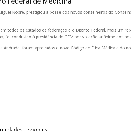
ho Federal de Medicina
iguel Nobre, prestigiou a posse dos novos conselheiros do Conselho 
ntam todos os estados da federação e o Distrito Federal, mais um re
ina, foi conduzido à presidência do CFM por votação unânime dos nov
ira Andrade, foram aprovados o novo Código de Ética Médica e do no
igualdades regionais