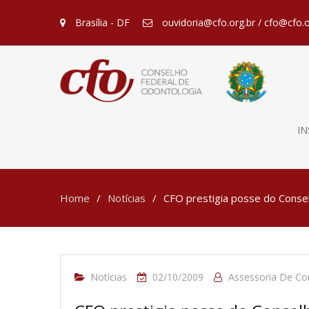
Brasília - DF
ouvidoria@cfo.org.br / cfo@cfo.o
IN
Home
Notícias
CFO prestigia posse do Conse
Notícias
02/10/2009
Assessoria De C