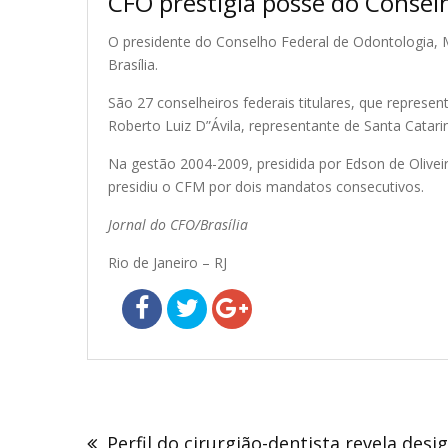
CFO prestigia posse do Consel
O presidente do Conselho Federal de Odontologia, M
Brasília.
São 27 conselheiros federais titulares, que represe
Roberto Luiz D”Ávila, representante de Santa Catar
Na gestão 2004-2009, presidida por Edson de Olive
presidiu o CFM por dois mandatos consecutivos.
Jornal do CFO/Brasília
Rio de Janeiro – RJ
Navegação
de
Perfil do cirurgião-dentista revela des