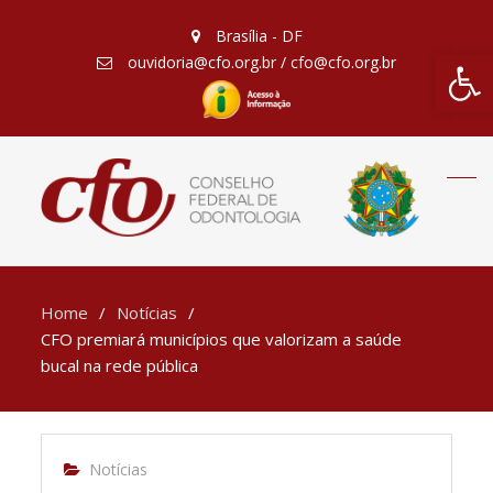
Brasília - DF
Barra de Fe
ouvidoria@cfo.org.br / cfo@cfo.org.br
Home
Notícias
CFO premiará municípios que valorizam a saúde
bucal na rede pública
Notícias