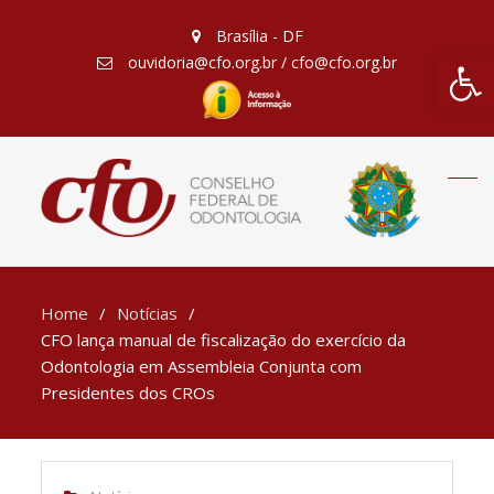
Brasília - DF
Barra de Fe
ouvidoria@cfo.org.br / cfo@cfo.org.br
Home
Notícias
CFO lança manual de fiscalização do exercício da
Odontologia em Assembleia Conjunta com
Presidentes dos CROs